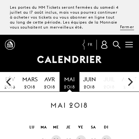
Les portes du MM Tickets seront fermées du samedi 4
juillet au 17 août inclus, mais vous pourrez continuer
à acheter vos tickets ou vous abonner en ligne tout
au long de cette période. Les équipes de la Monnaie
Fermer
vous souhaitent un merveilleux été.
FR
CALENDRIER
PROGRAMME
FÉV
MARS
AVR
MAI
JUIN
JUIL
AOÛT
MAGAZINE
2018
2018
2018
2018
2018
2018
2018
MAI 2018
TICKETS &
ABONNEMENTS
VOTRE
LU
MA
ME
JE
VE
SA
DI
VISITE