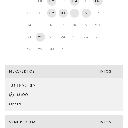
01
02
03
04
05
06
JEUNE
PUBLIC
07
08
09
10
11
12
13
LA
14
15
16
17
18
19
20
MONNAIE
21
22
23
24
25
26
27
NOUS
SOUTENIR
28
29
30
31
MERCREDI 02
INFOS
LOHENGRIN
18:00
Opéra
VENDREDI 04
INFOS