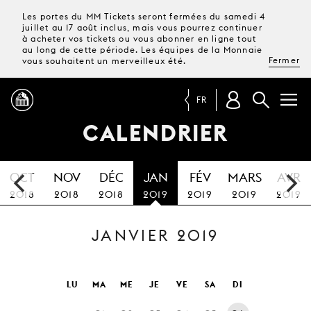
Les portes du MM Tickets seront fermées du samedi 4
juillet au 17 août inclus, mais vous pourrez continuer
à acheter vos tickets ou vous abonner en ligne tout
au long de cette période. Les équipes de la Monnaie
Fermer
vous souhaitent un merveilleux été.
FR
CALENDRIER
PROGRAMME
OCT
NOV
DÉC
JAN
FÉV
MARS
AVR
MAGAZINE
2018
2018
2018
2019
2019
2019
2019
JANVIER 2019
TICKETS &
ABONNEMENTS
VOTRE
LU
MA
ME
JE
VE
SA
DI
VISITE