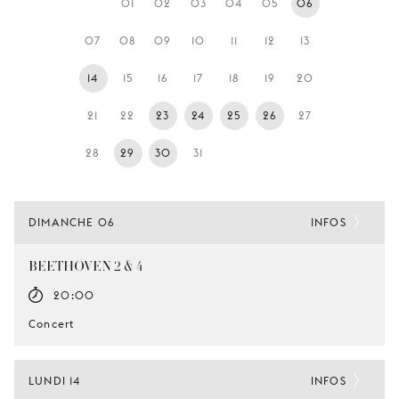
01
02
03
04
05
06
JEUNE
PUBLIC
07
08
09
10
11
12
13
LA
14
15
16
17
18
19
20
MONNAIE
21
22
23
24
25
26
27
NOUS
SOUTENIR
28
29
30
31
DIMANCHE 06
INFOS
BEETHOVEN 2 & 4
20:00
Concert
LUNDI 14
INFOS