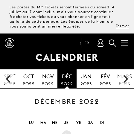
Les portes du MM Tickets seront fermées du samedi 4
juillet au 17 août inclus, mais vous pourrez continuer
à acheter vos tickets ou vous abonner en ligne tout
au long de cette période. Les équipes de la Monnaie
Fermer
vous souhaitent un merveilleux été.
FR
CALENDRIER
PROGRAMME
SEPT
OCT
NOV
DÉC
JAN
FÉV
MARS
MAGAZINE
2022
2022
2022
2022
2023
2023
2023
DÉCEMBRE 2022
TICKETS &
ABONNEMENTS
VOTRE
LU
MA
ME
JE
VE
SA
DI
VISITE