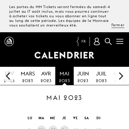
Les portes du MM Tickets seront fermées du samedi 4
juillet au 17 août inclus, mais vous pourrez continuer
à acheter vos tickets ou vous abonner en ligne tout
au long de cette période. Les équipes de la Monnaie
Fermer
vous souhaitent un merveilleux été.
FR
CALENDRIER
PROGRAMME
FÉV
MARS
AVR
MAI
JUIN
JUIL
AOÛT
MAGAZINE
2023
2023
2023
2023
2023
2023
2023
MAI 2023
TICKETS &
ABONNEMENTS
VOTRE
LU
MA
ME
JE
VE
SA
DI
VISITE