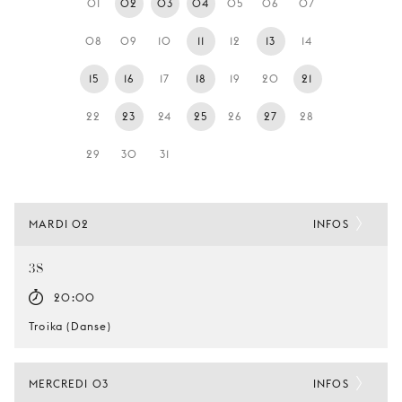
01
02
03
04
05
06
07
JEUNE
PUBLIC
08
09
10
11
12
13
14
LA
15
16
17
18
19
20
21
MONNAIE
22
23
24
25
26
27
28
NOUS
SOUTENIR
29
30
31
MARDI 02
INFOS
3S
20:00
Troika (Danse)
MERCREDI 03
INFOS