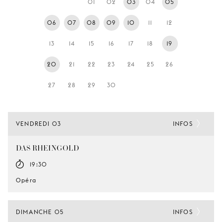
01
02
03
04
05
JEUNE
PUBLIC
06
07
08
09
10
11
12
LA
13
14
15
16
17
18
19
MONNAIE
20
21
22
23
24
25
26
NOUS
SOUTENIR
27
28
29
30
VENDREDI 03
INFOS
DAS RHEINGOLD
19:30
Opéra
DIMANCHE 05
INFOS