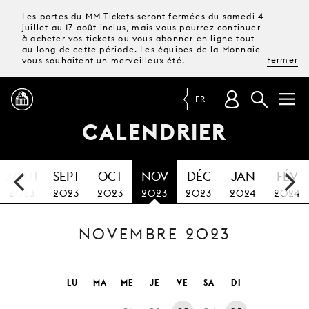
Les portes du MM Tickets seront fermées du samedi 4
juillet au 17 août inclus, mais vous pourrez continuer
à acheter vos tickets ou vous abonner en ligne tout
au long de cette période. Les équipes de la Monnaie
Fermer
vous souhaitent un merveilleux été.
FR
CALENDRIER
PROGRAMME
AOÛT
SEPT
OCT
NOV
DÉC
JAN
FÉV
MAGAZINE
2023
2023
2023
2023
2023
2024
2024
NOVEMBRE 2023
TICKETS &
ABONNEMENTS
VOTRE
LU
MA
ME
JE
VE
SA
DI
VISITE