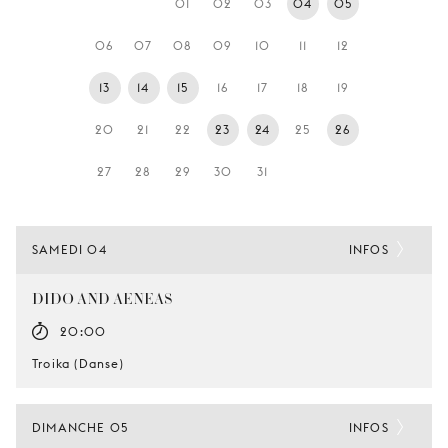
01
02
03
04
05
JEUNE
PUBLIC
06
07
08
09
10
11
12
LA
13
14
15
16
17
18
19
MONNAIE
20
21
22
23
24
25
26
NOUS
SOUTENIR
27
28
29
30
31
SAMEDI 04
INFOS
DIDO AND AENEAS
20:00
Troika (Danse)
DIMANCHE 05
INFOS