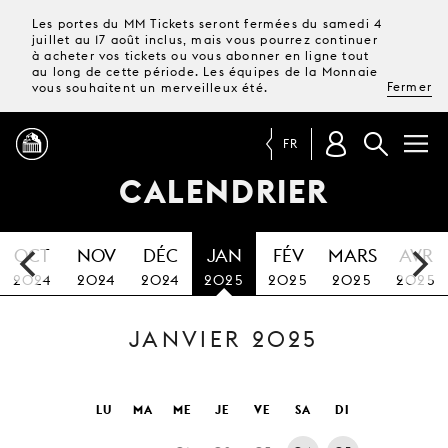
Les portes du MM Tickets seront fermées du samedi 4
juillet au 17 août inclus, mais vous pourrez continuer
à acheter vos tickets ou vous abonner en ligne tout
au long de cette période. Les équipes de la Monnaie
Fermer
vous souhaitent un merveilleux été.
FR
CALENDRIER
PROGRAMME
OCT
NOV
DÉC
JAN
FÉV
MARS
AVR
MAGAZINE
2024
2024
2024
2025
2025
2025
2025
JANVIER 2025
TICKETS &
ABONNEMENTS
VOTRE
LU
MA
ME
JE
VE
SA
DI
VISITE