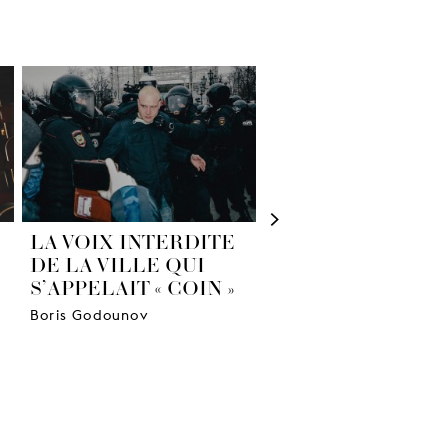
>
LA VOIX INTERDITE
BURMESE DAYS
DE LA VILLE QUI
Le roman de George Or
S’APPELAIT « COIN »
transposé à l’opéra
Boris Godounov