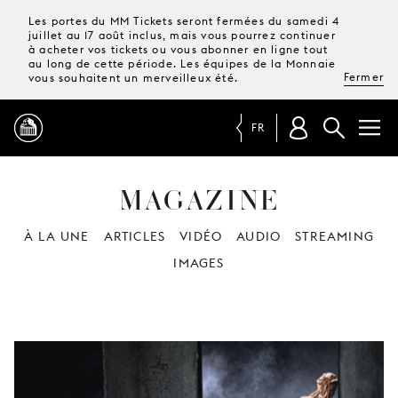
Les portes du MM Tickets seront fermées du samedi 4
juillet au 17 août inclus, mais vous pourrez continuer
à acheter vos tickets ou vous abonner en ligne tout
au long de cette période. Les équipes de la Monnaie
Fermer
vous souhaitent un merveilleux été.
FR
MAGAZINE
PROGRAMME
À LA UNE
ARTICLES
VIDÉO
AUDIO
STREAMING
MAGAZINE
IMAGES
TICKETS &
ABONNEMENTS
VOTRE
VISITE