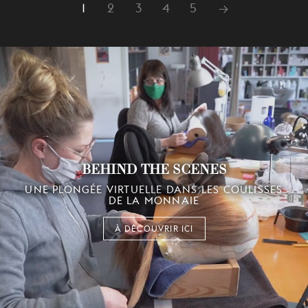
1
2
3
4
5
→
BEHIND THE SCENES
UNE PLONGÉE VIRTUELLE DANS LES COULISSES
DE LA MONNAIE
À DÉCOUVRIR ICI