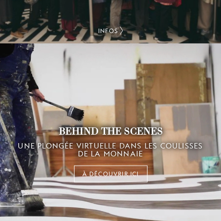
INFOS
BEHIND THE SCENES
UNE PLONGÉE VIRTUELLE DANS LES COULISSES
DE LA MONNAIE
À DÉCOUVRIR ICI