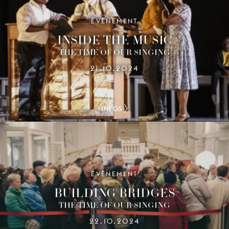
ÉVÉNEMENT
INSIDE THE MUSIC
THE TIME OF OUR SINGING
21.10.2024
INFOS
ÉVÉNEMENT
BUILDING BRIDGES
THE TIME OF OUR SINGING
22.10.2024