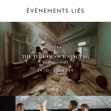
ÉVÉNEMENTS LIÉS
OPÉRA
THE TIME OF OUR SINGING
KRIS DEFOORT
24.10
2.11.2024
–
INFOS