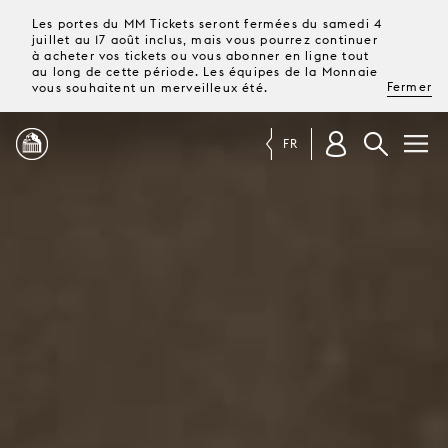
Les portes du MM Tickets seront fermées du samedi 4
juillet au 17 août inclus, mais vous pourrez continuer
à acheter vos tickets ou vous abonner en ligne tout
au long de cette période. Les équipes de la Monnaie
Fermer
vous souhaitent un merveilleux été.
FR
PROGRAMME
MAGAZINE
TICKETS &
ABONNEMENTS
VOTRE
VISITE