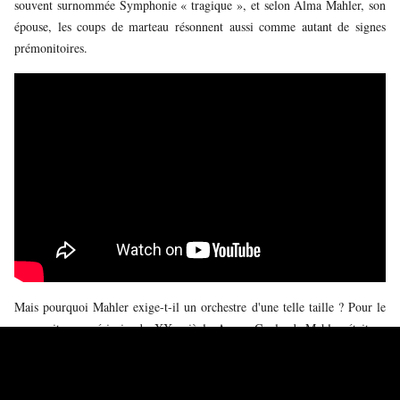
souvent surnommée Symphonie « tragique », et selon Alma Mahler, son
épouse, les coups de marteau résonnent aussi comme autant de signes
prémonitoires.
Mais pourquoi Mahler exige-t-il un orchestre d'une telle taille ? Pour le
compositeur américain du XXe siècle Aaron Copland, Mahler était en
avance sur son époque sur deux points : d’une part par la nature
polyphonique affirmée de ses textures musicales et d’autre part par
l’originalité de son instrumentation. Ces deux aspects sont en fait