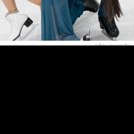
© Belga / Associated Press
Pour ses débuts à la Monnaie, Jeanine De Bique s’attaque au rôle-titre de
Roméo et Juliette
de Charles Gounod. Dans son adaptation, le
compositeur s’appuie sur un livret relativement fidèle à la pièce de
théâtre de William Shakespeare, écrivant une partition qui dépeint avec
justesse toutes les subtilités de cette histoire d’amour mythique.
INFOS & TICKETS
ECHOES ACROSS THE ATLANTIC