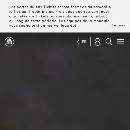
Les portes du MM Tickets seront fermées du samedi 4
juillet au 17 août inclus, mais vous pourrez continuer
à acheter vos tickets ou vous abonner en ligne tout
au long de cette période. Les équipes de la Monnaie
Fermer
vous souhaitent un merveilleux été.
FR
PROGRAMME
MAGAZINE
TICKETS &
ABONNEMENTS
VOTRE
VISITE