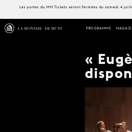
Les portes du MM Tickets seront fermées du samedi 4 juille
LA MONNAIE / DE MUNT
PROGRAMME
MAGAZI
« Eug
dispon