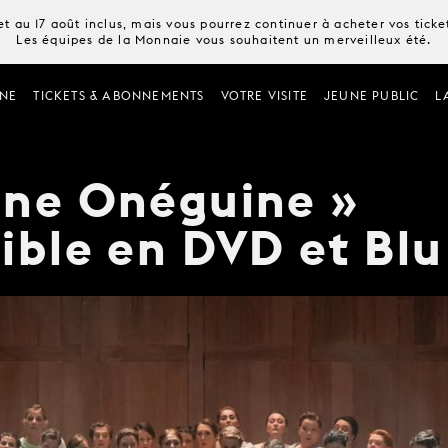
t au 17 août inclus, mais vous pourrez continuer à acheter vos tick
Les équipes de la Monnaie vous souhaitent un merveilleux été.
NE
TICKETS & ABONNEMENTS
VOTRE VISITE
JEUNE PUBLIC
L
ène Onéguine »
ible en DVD et Blu