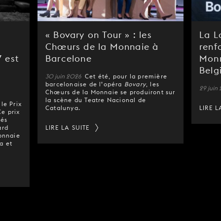
« Bovary on Tour » : les
La L
Chœurs de la Monnaie à
renf
 est
Barcelone
Monn
Belg
30 juin 2026
Cet été, pour la première
barcelonaise de l’opéra
Bovary
, les
29 juin
Chœurs de la Monnaie se produiront sur
la scène du Teatre Nacional de
le Prix
Catalunya.
LIRE L
Ce prix
pés
ard
LIRE LA SUITE
Monnaie
a et