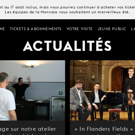
t au 17 août inclus, mais vous pourrez continuer à acheter vos tick
Les équipes de la Monnaie vous souhaitent un merveilleux été.
NE
TICKETS & ABONNEMENTS
VOTRE VISITE
JEUNE PUBLIC
L
ACTUALITÉS
ge sur notre atelier
« In Flanders Fields 