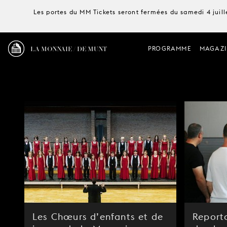
Les portes du MM Tickets seront fermées du samedi 4 juille
LA MONNAIE / DE MUNT
PROGRAMME
MAGAZI
Les Chœurs d’enfants et de
Reporta