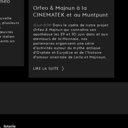
omeo
Orfeo & Majnun à la
CINEMATEK et au Muntpunt
ouvelle
e,
plusieurs
15 juin 2018
Dans le cadre de notre projet
s
Orfeo & Majnun
qui connaîtra son
 œuvres
apothéose les 29 et 30 juin dans et aux
 italien
alentours de la Monnaie, nos
ents en
partenaires organisent une série
d’activités autour du mythe antique
d’Orphée et Eurydice et de l’histoire
d’amour orientale de Leïla et Majnoun.
LIRE LA SUITE