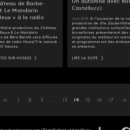
Un automne avec R
hâteau de Barbe-
Castellucci
et Le Mandarin
leux » à la radio
4 juil 2018
À l’occasion de la n
production de
Die Zauberflöt
Notre production du
Château
grandes institutions culturelle
Bleue
&
Le Mandarin
bruxelloises présenteront des
ux
de Béla Bartók sera diffusée
originales du metteur en scène
îne de radio Musiq’3 le samedi
et programmeront des événem
20 heures.
sa présence.
NFOS SUR MUSIQ3
LIRE LA SUITE
←
1
2
3
…
13
14
15
16
17
→
t subventionnée par l'État fédéral et bénéficie