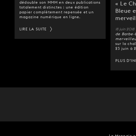
dédouble son MMM en deux publications
« Le C
totalement distinctes : une édition
Bleue 
papier complètement repensée et un
magazine numérique en ligne.
merveil
LIRE LA SUITE
18 juin 2018
de Barbe-
merveille
sur la cha
23 juin à 
PLUS D’I
La Monnaie es