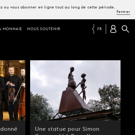
ets ou vous abonner en ligne tout au long de cette période.
Fermer
A MONNAIE
NOUS SOUTENIR
FR
» donné
Une statue pour Simon