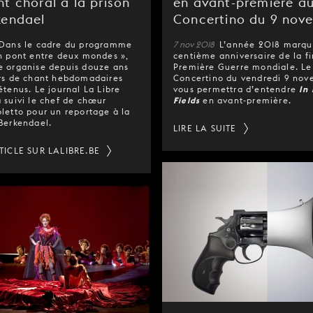
t choral à la prison
en avant-première a
kendael
Concertino du 9 nov
Dans le cadre du programme
7 nov 2018
L’année 2018 marqu
Un pont entre deux mondes »,
centième anniversaire de la fi
e organise depuis douze ans
Première Guerre mondiale. Le
ers de chant hebdomadaires
Concertino du vendredi 9 no
étenus. Le journal La Libre
vous permettra d’entendre
In
 suivi le chef de chœur
Fields
en avant-première.
letto pour un reportage à la
Berkendael.
LIRE LA SUITE
RTICLE SUR LALIBRE.BE