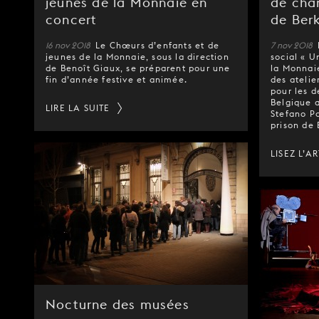
jeunes de la Monnaie en
de chan
concert
de Ber
16 nov 2018
Le Chœurs d’enfants et de
7 nov 2018
jeunes de la Monnaie, sous la direction
social « 
de Benoît Giaux, se préparent pour une
la Monnai
fin d’année festive et animée.
des ateli
pour les d
Belgique a
LIRE LA SUITE
Stefano Po
prison de 
LISEZ L’A
Nocturne des musées