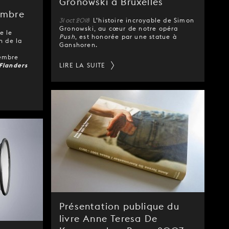
u
Gronowski à Bruxelles
embre
31 oct 2018
L’histoire incroyable de Simon
Gronowski, au cœur de notre opéra
e le
Push
, est honorée par une statue à
n de la
Ganshoren.
vembre
 Flanders
LIRE LA SUITE
Présentation publique du
livre Anne Teresa De