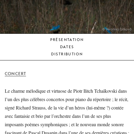
JEUNE
PUBLIC
LA
MONNAIE
© Veronika Gilková
PRÉSENTATION
NOUS
DATES
SOUTENIR
DISTRIBUTION
CONCERT
Le charme mélodique et virtuose de Piotr Ilitch Tchaïkovski dans
l’un des plus célèbres concertos pour piano du répertoire ; le récit,
signé Richard Strauss, de la vie d’un héros (lui-même ?) contée
avec fantaisie et brio par l’orchestre dans l’un de ses plus
imposants poèmes symphoniques ; et le nouveau monde sonore
fascinant de Pascal Dusapin dans l’une de ses dernières créations :