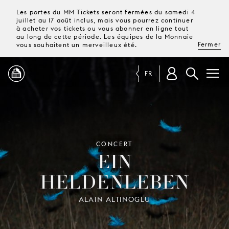
Les portes du MM Tickets seront fermées du samedi 4
juillet au 17 août inclus, mais vous pourrez continuer
à acheter vos tickets ou vous abonner en ligne tout
au long de cette période. Les équipes de la Monnaie
Fermer
vous souhaitent un merveilleux été.
FR
PROGRAMME
MAGAZINE
CONCERT
EIN
HELDENLEBEN
TICKETS &
ABONNEMENTS
ALAIN ALTINOGLU
VOTRE
VISITE