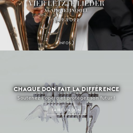
VIER LETZTE LIEDER
ALAIN ALTINOGLU
25.9.2022
INFOS
CHAQUE DON FAIT LA DIFFÉRENCE
Soutenez l’opéra et protégez son futur !
FAIRE UN DON