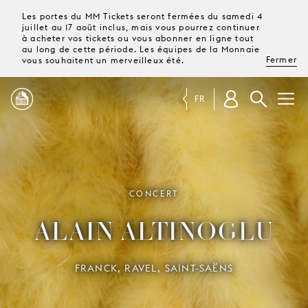
Les portes du MM Tickets seront fermées du samedi 4
juillet au 17 août inclus, mais vous pourrez continuer
à acheter vos tickets ou vous abonner en ligne tout
au long de cette période. Les équipes de la Monnaie
Fermer
vous souhaitent un merveilleux été.
FR
PROGRAMME
MAGAZINE
CONCERT
ALAIN ALTINOGLU
TICKETS &
ABONNEMENTS
FRANCK, RAVEL, SAINT-SAËNS
VOTRE
VISITE