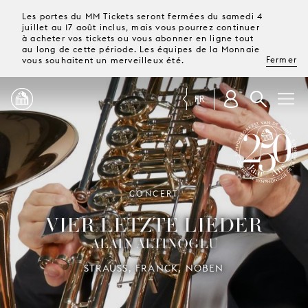
Les portes du MM Tickets seront fermées du samedi 4
juillet au 17 août inclus, mais vous pourrez continuer
à acheter vos tickets ou vous abonner en ligne tout
au long de cette période. Les équipes de la Monnaie
Fermer
vous souhaitent un merveilleux été.
FR
PROGRAMME
MAGAZINE
250 ANS DE L’ORCHESTRE
CONCERT
SYMPHONIQUE DE LA MONNAIE
VIER LETZTE LIEDER
TICKETS &
ALAIN ALTINOGLU
ABONNEMENTS
STRAUSS, FRANCK, NOBEN
VOTRE
VISITE