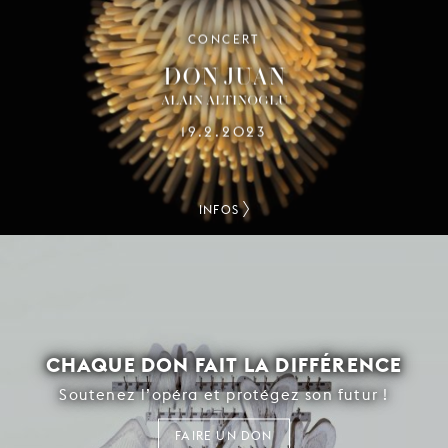
CONCERT
DON JUAN
ALAIN ALTINOGLU
19.2.2023
INFOS
CHAQUE DON FAIT LA DIFFÉRENCE
Soutenez l’opéra et protégez son futur !
FAIRE UN DON