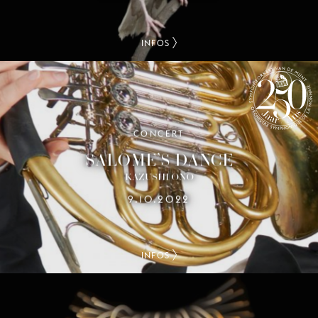
INFOS
CONCERT
250 ANS DE L’ORCHESTRE
SYMPHONIQUE DE LA MONNAIE
SALOME’S DANCE
KAZUSHI ONO
9.10.2022
INFOS