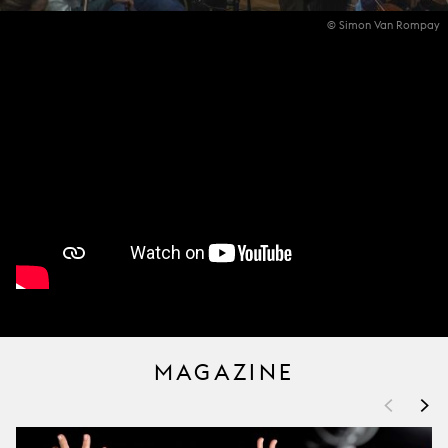
© Simon Van Rompay
MAGAZINE
<
>