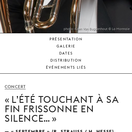
JEUNE
PUBLIC
LA
MONNAIE
photo: Koen Van Buggenhout © La Monnaie
PRÉSENTATION
NOUS
GALERIE
SOUTENIR
DATES
DISTRIBUTION
ÉVÉNEMENTS LIÉS
CONCERT
L’ÉTÉ TOUCHANT À SA
FIN FRISSONNE EN
SILENCE…
— « SEPTEMBRE » (R. STRAUSS / H. HESSE)