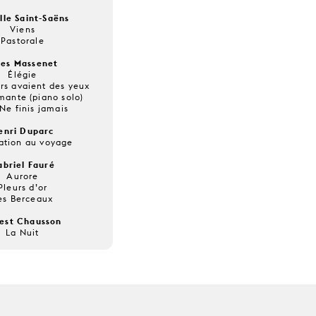
lle Saint-Saëns
Viens
Pastorale
les Massenet
Élégie
eurs avaient des yeux
mante (piano solo)
Ne finis jamais
enri Duparc
tation au voyage
abriel Fauré
Aurore
Pleurs d’or
es Berceaux
est Chausson
La Nuit