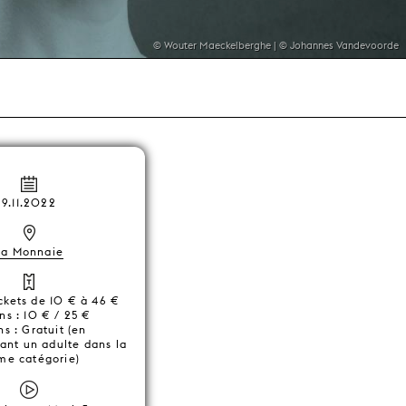
© Wouter Maeckelberghe | © Johannes Vandevoorde
9.11.2022
La Monnaie
ickets de 10 € à 46 €
ns : 10 € / 25 €
ns : Gratuit (en
nt un adulte dans la
e catégorie)