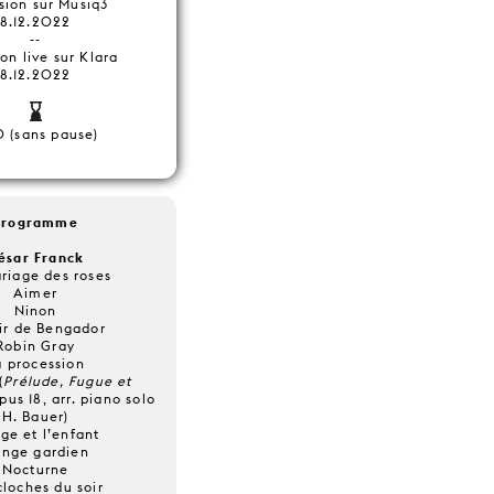
sion sur Musiq3
8.12.2022
--
ion live sur Klara
8.12.2022
0 (sans pause)
Programme
ésar Franck
riage des roses
Aimer
Ninon
ir de Bengador
Robin Gray
a procession
(
Prélude, Fugue et
opus 18, arr. piano solo
H. Bauer)
ge et l’enfant
ange gardien
Nocturne
cloches du soir