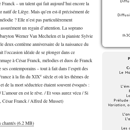
Diffu
 Franck – un talent qui fait aujourd’hui encore la
natif de Liège. Mais qu’en est-il précisément de
Diffus
mélodie ? Elle n’est pas particulièrement
 assurément un regain d’attention. La soprano
baryton Werner Van Mechelen et la pianiste Sylvie
1h3
le deux-centième anniversaire de la naissance du
it l’occasion idéale de se plonger dans ce
mmage à César Franck, mélodies et duos de Franck
 ses contemporains – tout à fait dans l’esprit des
C
Le Ma
e
 France à la fin du XIX
siècle et où les thèmes de
 et de la mort séductrice étaient souvent évoqués :
L’ém
 L’amour en est le rêve. / Et vous aurez vécu / Si
L
, César Franck / Alfred de Musset)
Prélude 
Variation
, 
L’an
L’
s chantés (6.2 MB)
Les 