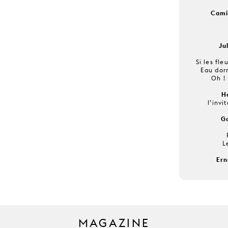
Cami
Ju
Si les fl
Eau dor
Oh ! 
H
l’invi
G
L
Ern
MAGAZINE