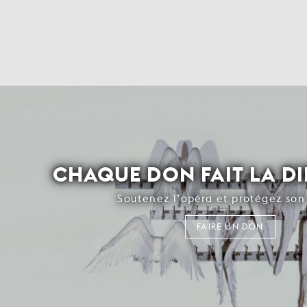
CHAQUE DON FAIT LA D
Soutenez l’opéra et protégez son 
FAIRE UN DON