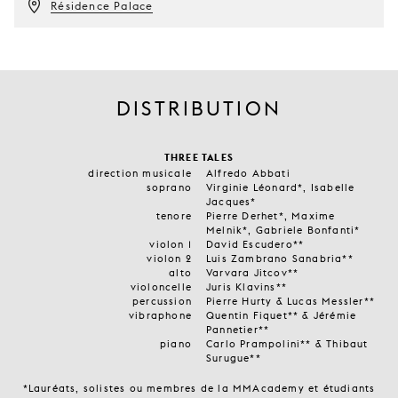
Résidence Palace
DISTRIBUTION
THREE TALES
direction musicale
Alfredo Abbati
soprano
Virginie Léonard*, Isabelle
Jacques*
tenore
Pierre Derhet*, Maxime
Melnik*, Gabriele Bonfanti*
violon 1
David Escudero**
violon 2
Luis Zambrano Sanabria**
alto
Varvara Jitcov**
violoncelle
Juris Klavins**
percussion
Pierre Hurty & Lucas Messler**
vibraphone
Quentin Fiquet** & Jérémie
Pannetier**
piano
Carlo Prampolini** & Thibaut
Surugue**
*Lauréats, solistes ou membres de la MMAcademy et étudiants