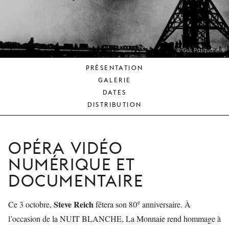
JEUNE
PUBLIC
LA
MONNAIE
© Gus Pasquarella
PRÉSENTATION
NOUS
GALERIE
SOUTENIR
DATES
DISTRIBUTION
OPÉRA VIDÉO
NUMÉRIQUE ET
DOCUMENTAIRE
e
Steve Reich
Ce 3 octobre,
fêtera son 80
anniversaire. À
l’occasion de la NUIT BLANCHE, La Monnaie rend hommage à