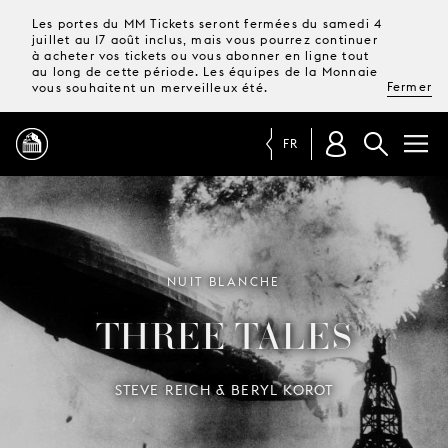
Les portes du MM Tickets seront fermées du samedi 4
juillet au 17 août inclus, mais vous pourrez continuer
à acheter vos tickets ou vous abonner en ligne tout
au long de cette période. Les équipes de la Monnaie
Fermer
vous souhaitent un merveilleux été.
FR
PROGRAMME
MAGAZINE
NUIT BLANCHE
THREE TALES
TICKETS &
ABONNEMENTS
STEVE REICH & BERYL KOROT
VOTRE
VISITE