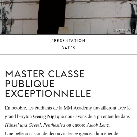
JEUNE
PUBLIC
LA
MONNAIE
© Bernd Uhlig
PRÉSENTATION
NOUS
DATES
SOUTENIR
MASTER CLASSE
PUBLIQUE
EXCEPTIONNELLE
En octobre, les étudiants de la MM Academy travailleront avec le
Georg Nigl
grand baryton
que nous avons déjà pu entendre dans
Hänsel und Gretel
,
Penthesilea
ou encore
Jakob Lenz
.
Une belle occasion de découvrir les exigences du métier de