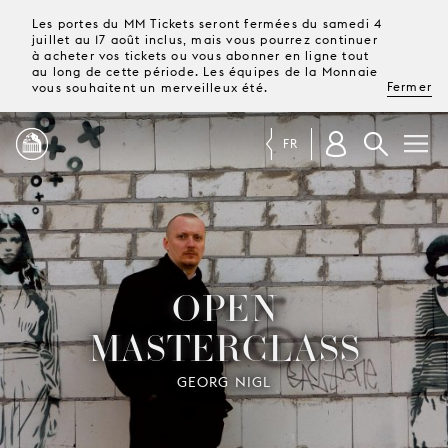
Les portes du MM Tickets seront fermées du samedi 4
juillet au 17 août inclus, mais vous pourrez continuer
à acheter vos tickets ou vous abonner en ligne tout
au long de cette période. Les équipes de la Monnaie
Fermer
vous souhaitent un merveilleux été.
FR
PROGRAMME
MAGAZINE
OPEN
MASTERCLASS
TICKETS &
ABONNEMENTS
GEORG NIGL
VOTRE
VISITE