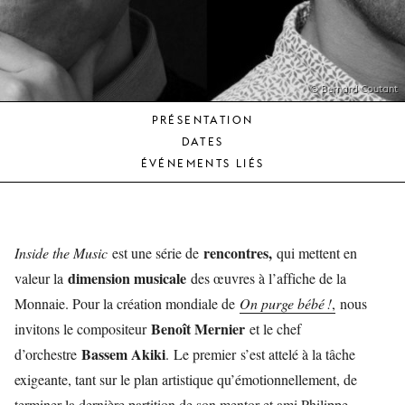
JEUNE
PUBLIC
LA
MONNAIE
© Bernard Coutant
PRÉSENTATION
NOUS
DATES
SOUTENIR
ÉVÉNEMENTS LIÉS
rencontres,
Inside the Music
est une série de
qui mettent en
dimension musicale
valeur la
des œuvres à l’affiche de la
Monnaie. Pour la création mondiale de
On purge bébé !
,
nous
Benoît Mernier
invitons le compositeur
et le chef
Bassem Akiki
d’orchestre
. Le premier s’est attelé à la tâche
exigeante, tant sur le plan artistique qu’émotionnellement, de
terminer la dernière partition de son mentor et ami Philippe