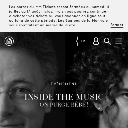
Les portes du MM Tickets seront fermées du samedi 4
juillet au 17 août inclus, mais vous pourrez continuer
à acheter vos tickets ou vous abonner en ligne tout
au long de cette période. Les équipes de la Monnaie
Fermer
vous souhaitent un merveilleux été.
FR
PROGRAMME
MAGAZINE
ÉVÉNEMENT
INSIDE THE MUSIC
TICKETS &
ABONNEMENTS
ON PURGE BÉBÉ !
VOTRE
VISITE