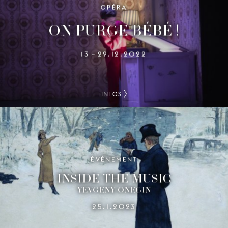
OPÉRA
ON PURGE BÉBÉ !
13
29.12.2022
–
INFOS
ÉVÉNEMENT
INSIDE THE MUSIC
YEVGENY ONEGIN
25.1.2023