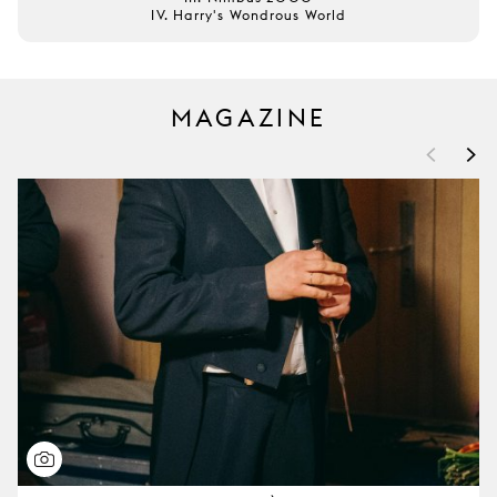
IV. Harry's Wondrous World
MAGAZINE
<
>