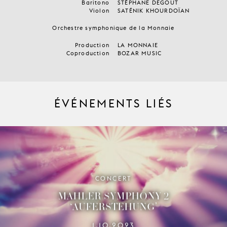
Baritono
STÉPHANE DEGOUT
Violon
SATÉNIK KHOURDOÏAN
Orchestre symphonique de la Monnaie
Production
LA MONNAIE
Coproduction
BOZAR MUSIC
ÉVÉNEMENTS LIÉS
CONCERT
MAHLER SYMPHONY 2
‘AUFERSTEHUNG’
1.10.2023