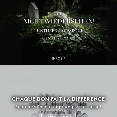
SONGS
NICHT WIEDERSEHEN!
GÜNTHER GROISSBÖCK
6.11.2023
INFOS
CHAQUE DON FAIT LA DIFFÉRENCE
Soutenez l’opéra et protégez son futur !