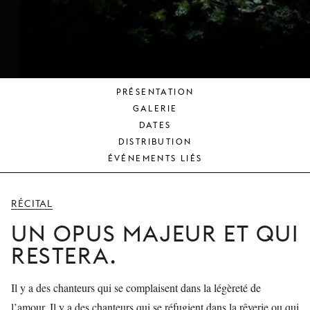
JEUNE
PUBLIC
LA
MONNAIE
PRÉSENTATION
NOUS
GALERIE
SOUTENIR
DATES
DISTRIBUTION
ÉVÉNEMENTS LIÉS
RÉCITAL
UN OPUS MAJEUR ET QUI
RESTERA.
Il y a des chanteurs qui se complaisent dans la légèreté de
l’amour. Il y a des chanteurs qui se réfugient dans la rêverie ou qui