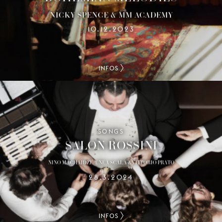
NICKY SPENCE & MM ACADEMY
10.12.2023
INFOS
SONGS
SALON ROSSINI
NINO MACHAIDZE, ENEA SCALA & VITTORIO PRATO
28.3.2024
INFOS