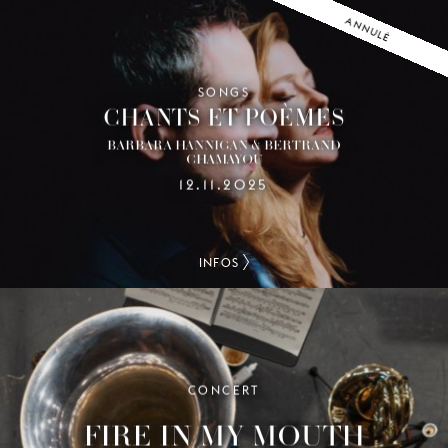
ANNULÉ
SONGS
CHANTS ET POÈMES
BARBARA HANNIGAN & BERTRAND
CHAMAYOU
12.11.2025
INFOS
CONCERT
FIRE IN MY MOUTH