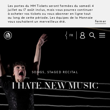
Les portes du MM Tickets seront fermées du samedi 4
juillet au 17 août inclus, mais vous pourrez continuer
à acheter vos tickets ou vous abonner en ligne tout
au long de cette période. Les équipes de la Monnaie
Fermer
vous souhaitent un merveilleux été.
FR
PROGRAMME
MAGAZINE
SONGS, STAGED RECITAL
I HATE NEW MUSIC
TICKETS &
ABONNEMENTS
VOTRE
VISITE