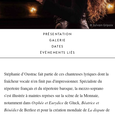
JEUNE
PUBLIC
LA
MONNAIE
© Sylvain Gripoix
PRÉSENTATION
NOUS
GALERIE
SOUTENIR
DATES
ÉVÉNEMENTS LIÉS
Stéphanie d’Oustrac fait partie de ces chanteuses lyriques dont la
fraîcheur vocale n'en finit pas d'impressionner. Spécialiste du
répertoire français et du répertoire baroque, la mezzo-soprano
s’est illustrée à maintes reprises sur la scène de la Monnaie,
notamment dans
Orphée et Eurydice
de Gluck,
Béatrice et
Bénédict
de Berlioz et pour la création mondiale de
La dispute
de