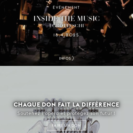
ÉVÉNEMENT
INSIDE THE MUSIC
I GROTTESCHI
18.4.2025
INFOS
CHAQUE DON FAIT LA DIFFÉRENCE
Soutenez l’opéra et protégez son futur !
FAIRE UN DON