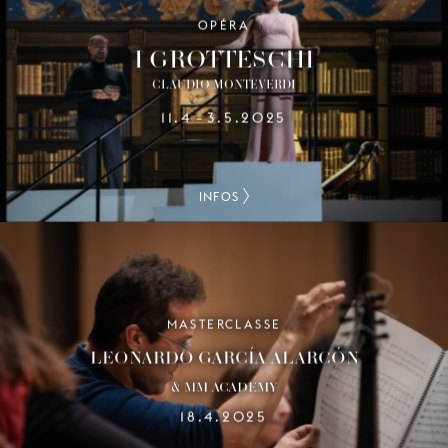
OPÉRA
I GROTTESCHI
CLAUDIO MONTEVERDI
11.4
3.5.2025
–
INFOS
MASTERCLASSE
LEONARDO GARCÍA-ALARCÓN
& MM ACADEMY
18.4.2025