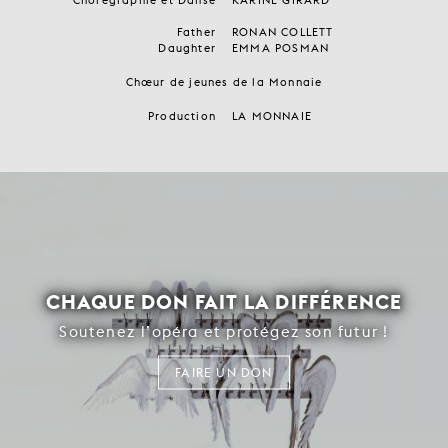
Chorégraphie et Danse
KARINE GIRARD
Father
RONAN COLLETT
Daughter
EMMA POSMAN
Chœur de jeunes de la Monnaie
Production
LA MONNAIE
CHAQUE DON FAIT LA DIFFÉRENCE
Soutenez l’opéra et protégez son futur !
FAIRE UN DON