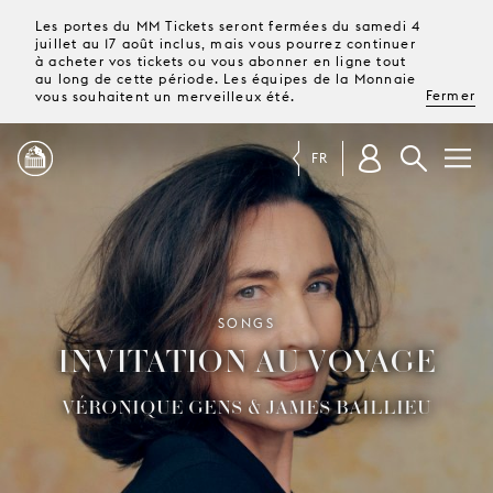
Les portes du MM Tickets seront fermées du samedi 4
juillet au 17 août inclus, mais vous pourrez continuer
à acheter vos tickets ou vous abonner en ligne tout
au long de cette période. Les équipes de la Monnaie
Fermer
vous souhaitent un merveilleux été.
FR
PROGRAMME
MAGAZINE
SONGS
INVITATION AU VOYAGE
TICKETS &
ABONNEMENTS
VÉRONIQUE GENS & JAMES BAILLIEU
VOTRE
VISITE