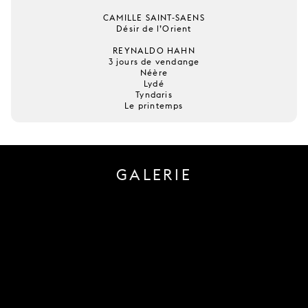
CAMILLE SAINT-SAENS
Désir de l’Orient
REYNALDO HAHN
3 jours de vendange
Néère
Lydé
Tyndaris
Le printemps
GALERIE