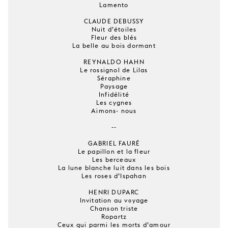
Lamento
CLAUDE DEBUSSY
Nuit d’étoiles
Fleur des blés
La belle au bois dormant
REYNALDO HAHN
Le rossignol de Lilas
Séraphine
Paysage
Infidélité
Les cygnes
Aimons- nous
--
GABRIEL FAURÉ
Le papillon et la fleur
Les berceaux
La lune blanche luit dans les bois
Les roses d’Ispahan
HENRI DUPARC
Invitation au voyage
Chanson triste
Ropartz
Ceux qui parmi les morts d’amour