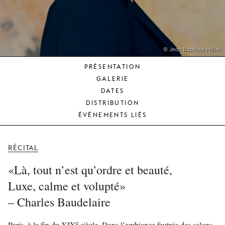
JEUNE
PUBLIC
LA
MONNAIE
© Jean Baptiste Millot
PRÉSENTATION
NOUS
GALERIE
SOUTENIR
DATES
DISTRIBUTION
ÉVÉNEMENTS LIÉS
RÉCITAL
«Là, tout n’est qu’ordre et beauté,
Luxe, calme et volupté»
– Charles Baudelaire
e
Paris, à la fin du XIX
siècle. Dans l’ambiance feutrée des salons,