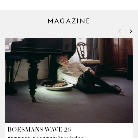
MAGAZINE
<
>
BOESMANS WAVE 26
Hommage au compositeur belge