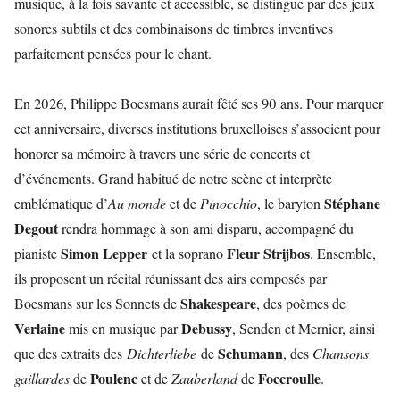
musique, à la fois savante et accessible, se distingue par des jeux
sonores subtils et des combinaisons de timbres inventives
parfaitement pensées pour le chant.
En 2026, Philippe Boesmans aurait fêté ses 90 ans. Pour marquer
cet anniversaire, diverses institutions bruxelloises s’associent pour
honorer sa mémoire à travers une série de concerts et
d’événements. Grand habitué de notre scène et interprète
Stéphane
emblématique d’
Au monde
et de
Pinocchio
, le baryton
Degout
rendra hommage à son ami disparu, accompagné du
Simon Lepper
Fleur Strijbos
pianiste
et la soprano
. Ensemble,
ils proposent un récital réunissant des airs composés par
Shakespeare
Boesmans sur les Sonnets de
, des poèmes de
Verlaine
Debussy
mis en musique par
, Senden et Mernier, ainsi
Schumann
que des extraits des
Dichterliebe
de
, des
Chansons
Poulenc
Foccroulle
gaillardes
de
et de
Zauberland
de
.