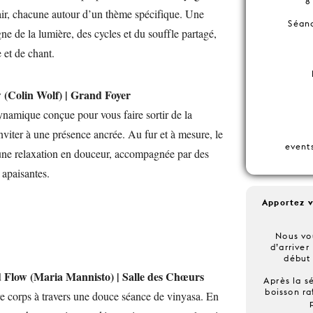
8
n air, chacune autour d’un thème spécifique. Une
Séanc
ne de la lumière, des cycles et du souffle partagé,
et de chant.
w (Colin Wolf) | Grand Foyer
namique conçue pour vous faire sortir de la
inviter à une présence ancrée. Au fur et à mesure, le
event
 une relaxation en douceur, accompagnée par des
 apaisantes.
Apportez v
Nous v
d’arriver
début
d Flow (Maria Mannisto) | Salle des Chœurs
Après la s
boisson ra
re corps à travers une douce séance de vinyasa. En