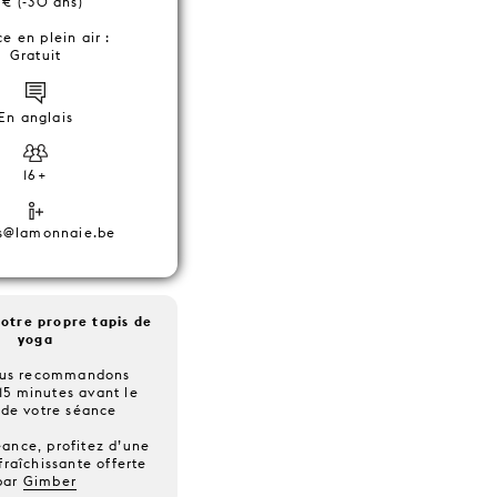
 € (-30 ans)
e en plein air :
Gratuit
En anglais
16+
s@lamonnaie.be
otre propre tapis de
yoga
ous recommandons
 15 minutes avant le
 de votre séance
éance, profitez d’une
fraîchissante offerte
par
Gimber