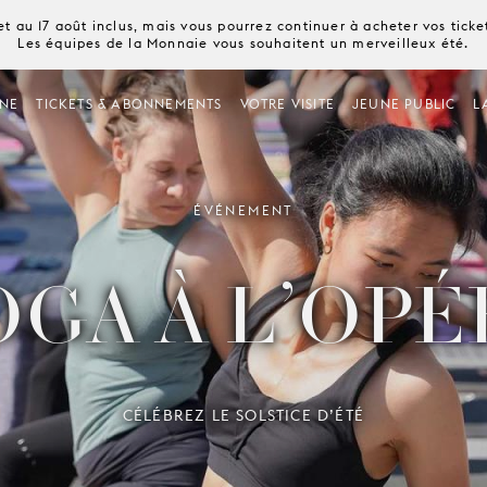
t au 17 août inclus, mais vous pourrez continuer à acheter vos tick
Les équipes de la Monnaie vous souhaitent un merveilleux été.
NE
TICKETS & ABONNEMENTS
VOTRE VISITE
JEUNE PUBLIC
L
ÉVÉNEMENT
OGA À L’OPÉ
CÉLÉBREZ LE SOLSTICE D’ÉTÉ