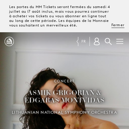
Les portes du MM Tickets seront fermées du samedi 4
juillet au 17 août inclus, mais vous pourrez continuer
à acheter vos tickets ou vous abonner en ligne tout
au long de cette période. Les équipes de la Monnaie
Fermer
vous souhaitent un merveilleux été.
FR
PROGRAMME
MAGAZINE
CONCERT
ASMIK GRIGORIAN &
TICKETS &
EDGARAS MONTVIDAS
ABONNEMENTS
LITHUANIAN NATIONAL SYMPHONY ORCHESTRA
VOTRE
VISITE