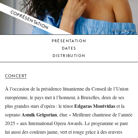
JEUNE
PUBLIC
COPRÉSENTATION
LA
MONNAIE
© Olivia Kahler
PRÉSENTATION
NOUS
DATES
SOUTENIR
DISTRIBUTION
CONCERT
À l’occasion de la présidence lituanienne du Conseil de l’Union
européenne, le pays met à l’honneur, à Bruxelles, deux de ses
Edgaras Montvidas
plus grandes stars d’opéra : le ténor
et la
Asmik Grigorian
soprano
, élue « Meilleure chanteuse de l’année
2025 » aux International Opera Awards. Le programme se pare
lui aussi des couleurs jaune, vert et rouge grâce à des œuvres