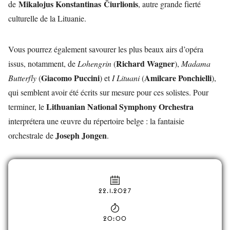
Mikalojus Konstantinas
Čiurlionis
de
, autre grande fierté
culturelle de la Lituanie.
Vous pourrez également savourer les plus beaux airs d’opéra
Richard
Wagner
issus, notamment, de
Lohengrin
(
),
Madama
Giacomo
Puccini
Amilcare
Ponchielli
Butterfly
(
) et
I Lituani
(
),
qui semblent avoir été écrits sur mesure pour ces solistes. Pour
Lithuanian National Symphony Orchestra
terminer, le
interprétera une œuvre du répertoire belge : la fantaisie
Joseph
Jongen
orchestrale
de
.
22.1.2027
20:00