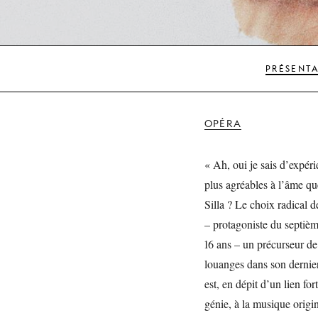
PRÉSENT
OPÉRA
« Ah, oui je sais d’expér
plus agréables à l’âme q
Silla ? Le choix radical 
– protagoniste du septiè
16 ans – un précurseur de
louanges dans son derni
est, en dépit d’un lien fo
génie, à la musique origi