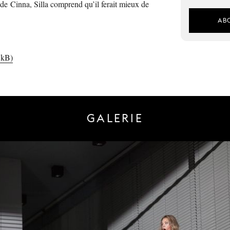
de Cinna, Silla comprend qu’il ferait mieux de
AB
 kB)
GALERIE