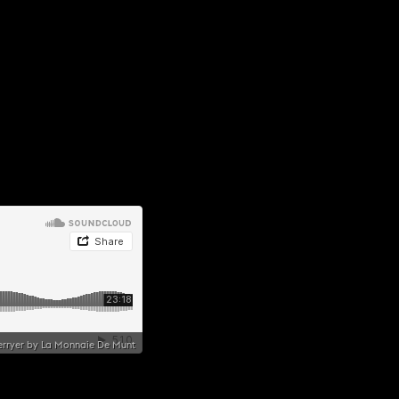
 Berryer by La Monnaie De Munt