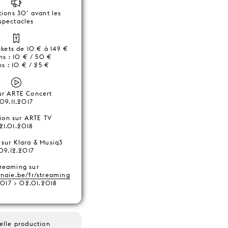
tions 30' avant les
spectacles
ickets de 10 € à 149 €
ns : 10 € / 50 €
ns : 10 € / 25 €
sur ARTE Concert
09.11.2017
sion sur ARTE TV
21.01.2018
 sur Klara & Musiq3
09.12.2017
treaming sur
aie.be/fr/streaming
2017 > 02.01.2018
elle production