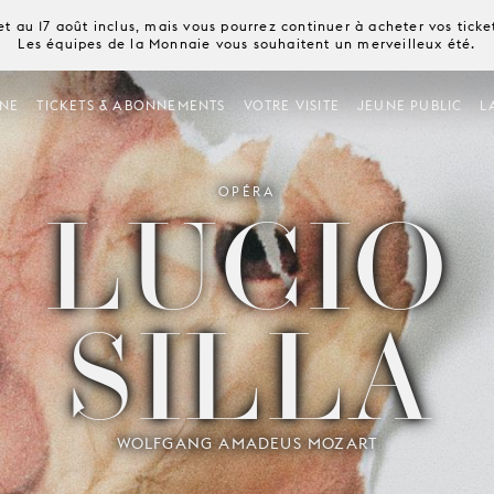
t au 17 août inclus, mais vous pourrez continuer à acheter vos tick
Les équipes de la Monnaie vous souhaitent un merveilleux été.
NE
TICKETS & ABONNEMENTS
VOTRE VISITE
JEUNE PUBLIC
L
LUCIO
OPÉRA
SILLA
WOLFGANG AMADEUS MOZART