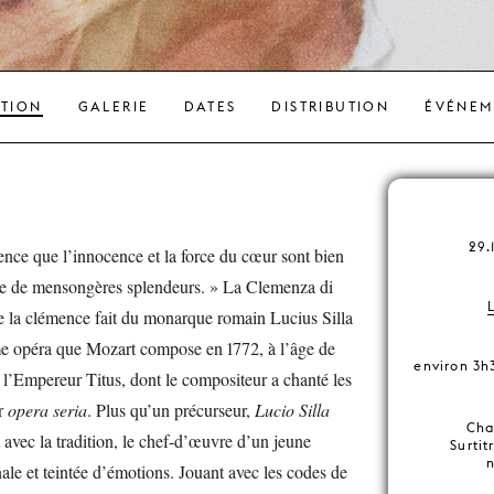
ATION
GALERIE
DATES
DISTRIBUTION
ÉVÉNEM
29.
ience que l’innocence et la force du cœur sont bien
ue de mensongères splendeurs. » La Clemenza di
de la clémence fait du monarque romain Lucius Silla
me opéra que Mozart compose en 1772, à l’âge de
environ 3h
 l’Empereur Titus, dont le compositeur a chanté les
er
opera seria
. Plus qu’un précurseur,
Lucio Silla
Cha
rt avec la tradition, le chef-d’œuvre d’un jeune
Surtit
nale et teintée d’émotions. Jouant avec les codes de