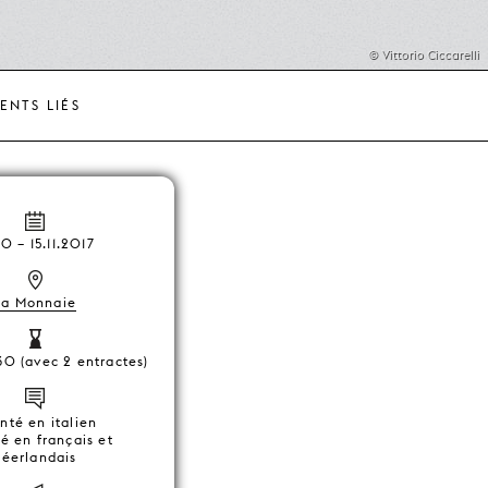
© Vittorio Ciccarelli
ENTS LIÉS
10
–
15.11.2017
La Monnaie
30 (avec 2 entractes)
nté en italien
ré en français et
néerlandais