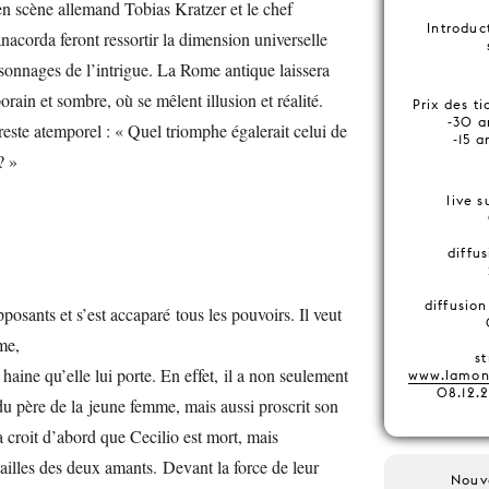
 en scène allemand Tobias Kratzer et le chef
Introduc
acorda feront ressortir la dimension universelle
ersonnages de l’intrigue. La Rome antique laissera
rain et sombre, où se mêlent illusion et réalité.
Prix des t
-30 a
reste atemporel : « Quel triomphe égalerait celui de
-15 a
? »
live 
diffu
diffusion
pposants et s’est accaparé tous les pouvoirs. Il veut
me,
s
 haine qu’elle lui porte. En effet, il a non seulement
www.lamonn
08.12.
u père de la jeune femme, mais aussi proscrit son
 croit d’abord que Cecilio est mort, mais
ailles des deux amants. Devant la force de leur
Nouv