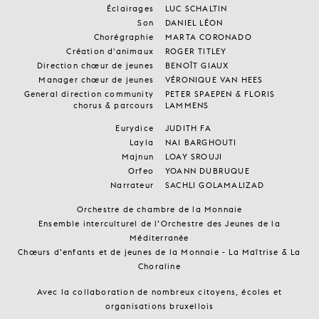
Éclairages
LUC SCHALTIN
Son
DANIEL LÉON
Chorégraphie
MARTA CORONADO
Création d'animaux
ROGER TITLEY
Direction chœur de jeunes
BENOÎT GIAUX
Manager chœur de jeunes
VÉRONIQUE VAN HEES
General direction community
PETER SPAEPEN & FLORIS
chorus & parcours
LAMMENS
Eurydice
JUDITH FA
Layla
NAI BARGHOUTI
Majnun
LOAY SROUJI
Orfeo
YOANN DUBRUQUE
Narrateur
SACHLI GOLAMALIZAD
Orchestre de chambre de la Monnaie
Ensemble interculturel de l’Orchestre des Jeunes de la
Méditerranée
Chœurs d’enfants et de jeunes de la Monnaie - La Maîtrise & La
Choraline
Avec la collaboration de nombreux citoyens, écoles et
organisations bruxellois