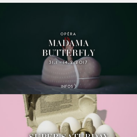
OPÉRA
MADAMA
BUTTERFLY
31.1
14.2.2017
–
INFOS
SUPER SATURDAY