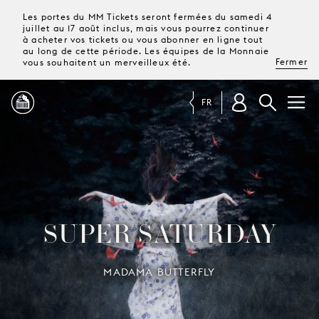
Les portes du MM Tickets seront fermées du samedi 4
juillet au 17 août inclus, mais vous pourrez continuer
à acheter vos tickets ou vous abonner en ligne tout
au long de cette période. Les équipes de la Monnaie
Fermer
vous souhaitent un merveilleux été.
FR
PROGRAMME
MAGAZINE
SUPER SATURDAY
TICKETS &
ABONNEMENTS
MADAMA BUTTERFLY
VOTRE
VISITE