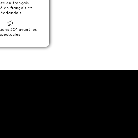
té en français
ré en français et
néerlandais
tions 30’ avant les
spectacles