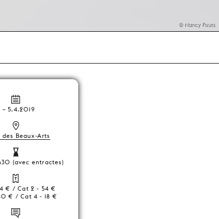
© Nancy Fouts
2
–
5.4.2019
s des Beaux-Arts
h30 (avec entractes)
74 € / Cat 2 - 54 €
40 € / Cat 4 - 18 €