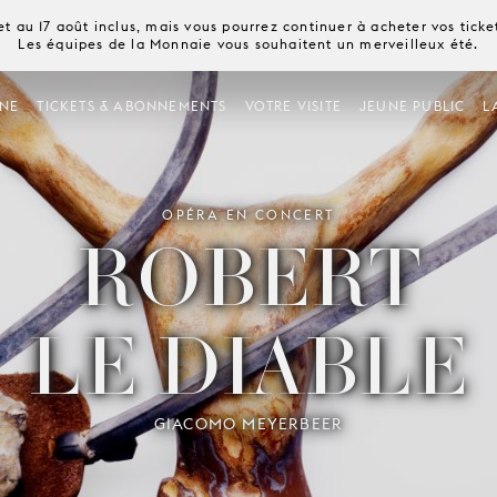
t au 17 août inclus, mais vous pourrez continuer à acheter vos tick
Les équipes de la Monnaie vous souhaitent un merveilleux été.
NE
TICKETS & ABONNEMENTS
VOTRE VISITE
JEUNE PUBLIC
L
OPÉRA EN CONCERT
ROBERT
LE DIABLE
GIACOMO MEYERBEER