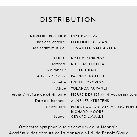
DISTRIBUTION
Direction musicale
EVELINO PIDÒ
Chef des chœurs
MARTINO FAGGIANI
Assistant musical
JONATHAN SANTAGADA
Robert
DMITRY KORCHAK
Bertram
NICOLAS COURJAL
Raimbaut
JULIEN DRAN
Alberti / Prêtre
PATRICK BOLLEIRE
Isabelle
LISETTE OROPESA
Alice
YOLANDA AUYANET
Héraut / Maître de cérémonie
PIERRE DERHET (MM Academy Laur
Dame d'honneur
ANNELIES KERSTENS
Chevaliers
MARC COULON, ALEJANDRO FONTÉ
RICHARD MOORE
Joueur
GERARD LAVALLE
Orchestre symphonique et chœurs de la Monnaie
Académie des chœurs de la Monnaie s.l.d. de Benoît Giaux