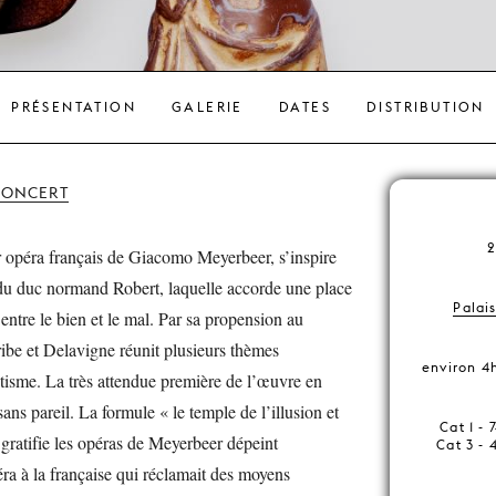
PRÉSENTATION
GALERIE
DATES
DISTRIBUTION
CONCERT
r opéra français de Giacomo Meyerbeer, s’inspire
du duc normand Robert, laquelle accorde une place
Palai
e entre le bien et le mal. Par sa propension au
cribe et Delavigne réunit plusieurs thèmes
environ 4
tisme. La très attendue première de l’œuvre en
ns pareil. La formule « le temple de l’illusion et
Cat 1 - 
gratifie les opéras de Meyerbeer dépeint
Cat 3 - 
ra à la française qui réclamait des moyens