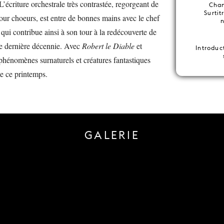
’écriture orchestrale très contrastée, regorgeant de
Chan
Surtit
our choeurs, est entre de bonnes mains avec le chef
qui contribue ainsi à son tour à la redécouverte de
te dernière décennie. Avec
Robert le Diable
et
Introduc
 phénomènes surnaturels et créatures fantastiques
e ce printemps.
GALERIE