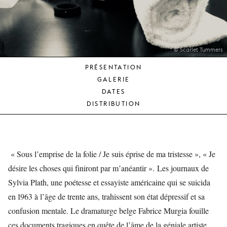
JEUNE
PUBLIC
LA
MONNAIE
© Scarlet Tummers
PRÉSENTATION
NOUS
GALERIE
SOUTENIR
DATES
DISTRIBUTION
« Sous l’emprise de la folie / Je suis éprise de ma tristesse », « Je
désire les choses qui finiront par m’anéantir ». Les journaux de
Sylvia Plath, une poétesse et essayiste américaine qui se suicida
en 1963 à l’âge de trente ans, trahissent son état dépressif et sa
confusion mentale. Le dramaturge belge Fabrice Murgia fouille
ces documents tragiques en quête de l’âme de la géniale artiste.