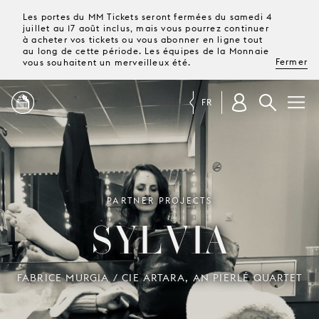
Les portes du MM Tickets seront fermées du samedi 4
juillet au 17 août inclus, mais vous pourrez continuer
à acheter vos tickets ou vous abonner en ligne tout
au long de cette période. Les équipes de la Monnaie
Fermer
vous souhaitent un merveilleux été.
FR
PROGRAMME
MAGAZINE
PARTNER PROJECTS
SYLVIA
TICKETS &
ABONNEMENTS
FABRICE MURGIA / CIE ARTARA, AN PIERLÉ QUARTET
VOTRE
VISITE