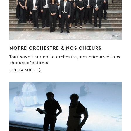
JEUNE
PUBLIC
LA
MONNAIE
© BC
NOUS
SOUTENIR
NOTRE ORCHESTRE & NOS CHŒURS
Tout savoir sur notre orchestre, nos chœurs et nos
chœurs d’enfants
LIRE LA SUITE