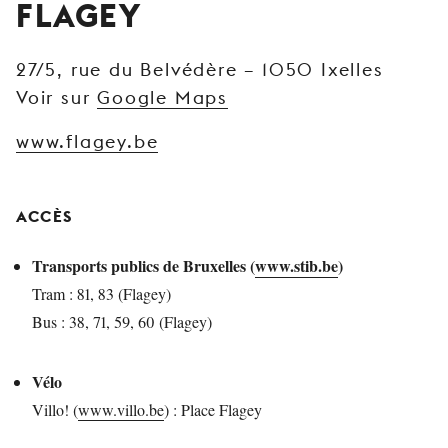
FLAGEY
JEUNE
PUBLIC
27/5, rue du Belvédère – 1050 Ixelles
LA
Voir sur
Google Maps
MONNAIE
www.flagey.be
NOUS
SOUTENIR
ACCÈS
Transports publics de Bruxelles (
www.stib.be
)
Tram : 81, 83 (Flagey)
Bus : 38, 71, 59, 60 (Flagey)
Vélo
Villo! (
www.villo.be
) : Place Flagey