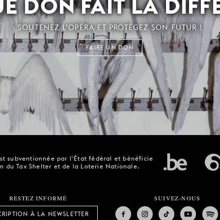
E DON FAIT LA DIFF
SOUTENEZ L’OPÉRA ET PROTÉGEZ SON FUTUR !
FAIRE UN DON
t subventionnée par l'État fédéral et bénéficie
n du Tax Shelter et de la Loterie Nationale.
RESTEZ INFORMÉ
SUIVEZ-NOUS
CRIPTION À LA NEWSLETTER