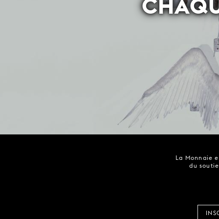
CHAQU
La Monnaie es
du soutie
INS