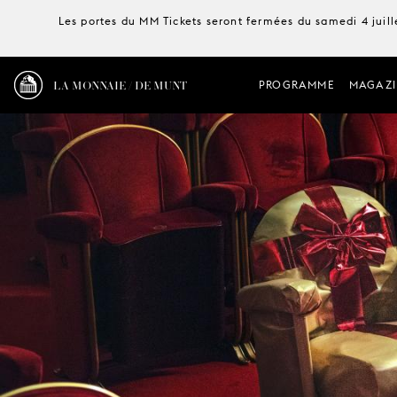
Les portes du MM Tickets seront fermées du samedi 4 juille
LA MONNAIE / DE MUNT
PROGRAMME
MAGAZI