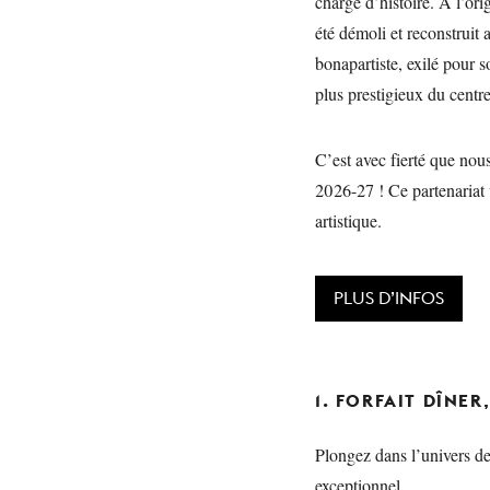
chargé d’histoire. À l’ori
été démoli et reconstruit 
bonapartiste, exilé pour s
plus prestigieux du centre
C’est avec fierté que nou
2026-27 ! Ce partenariat 
artistique.
PLUS D’INFOS
1. FORFAIT DÎNER
Plongez dans l’univers de
exceptionnel.