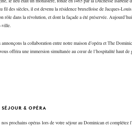
gine, le lieu était un monastère, fondé en 1465 par la Duchesse Isabelle 
au fil des siècles, il est devenu la résidence bruxelloise de Jacques-Louis
on rôle dans la révolution, et dont la façade a été préservée. Aujourd’hui, 
-ville.
s annonçons la collaboration entre notre maison d’opéra et The Dominic
vous offrira une immersion simultanée au cœur de l’hospitalité haut de
, SÉJOUR & OPÉRA
 nos prochains opéras lors de votre séjour au Dominican et complétez l