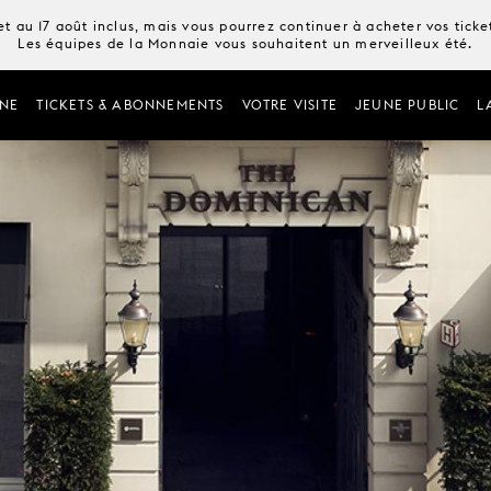
t au 17 août inclus, mais vous pourrez continuer à acheter vos tick
Les équipes de la Monnaie vous souhaitent un merveilleux été.
NE
TICKETS & ABONNEMENTS
VOTRE VISITE
JEUNE PUBLIC
L