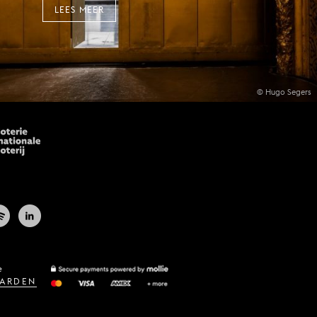
LEES MEER
© Hugo Segers
e
ARDEN