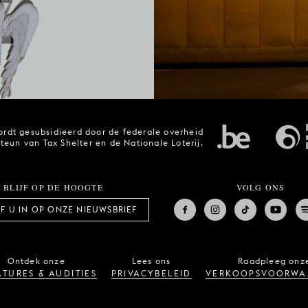
rdt gesubsidieerd door de federale overheid
steun van Tax Shelter en de Nationale Loterij.
BLIJF OP DE HOOGTE
VOLG ONS
JF U IN OP ONZE NIEUWSBRIEF
Ontdek onze
Lees ons
Raadpleeg onz
TURES & AUDITIES
PRIVACYBELEID
VERKOOPSVOORWA