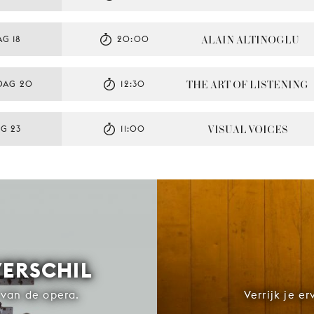
ALAIN ALTINOGLU
G 18
20:00
THE ART OF LISTENING
DAG 20
12:30
VISUAL VOICES
G 23
11:00
VERSCHIL
van de opera.
Verrijk je e