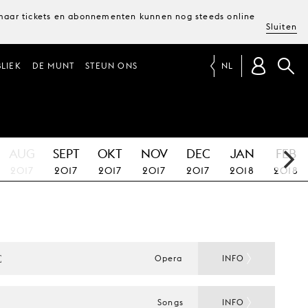
, maar tickets en abonnementen kunnen nog steeds online
Sluiten
LIEK
DE MUNT
STEUN ONS
NL
AUG
SEPT
OKT
NOV
DEC
JAN
FEB
2017
2017
2017
2017
2017
2018
2018
E
Opera
INFO
Songs
INFO