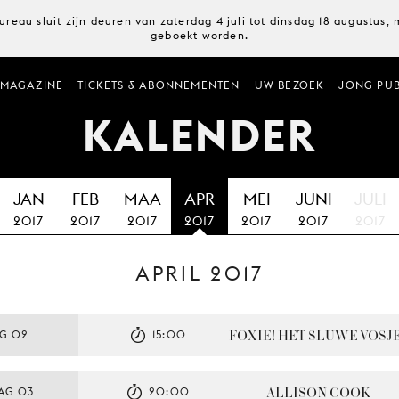
ureau sluit zijn deuren van zaterdag 4 juli tot dinsdag 18 augustus
geboekt worden.
MAGAZINE
TICKETS & ABONNEMENTEN
UW BEZOEK
JONG PUB
KALENDER
JAN
FEB
MAA
APR
MEI
JUNI
JULI
2017
2017
2017
2017
2017
2017
2017
APRIL 2017
FOXIE! HET SLUWE VOSJ
G 02
15:00
ALLISON COOK
AG 03
20:00