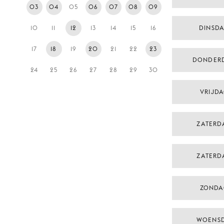
03
04
05
06
07
08
09
10
11
12
13
14
15
16
DINSD
17
18
19
20
21
22
23
DONDER
24
25
26
27
28
29
30
VRIJDA
ZATERD
ZATERD
ZONDA
WOENSD