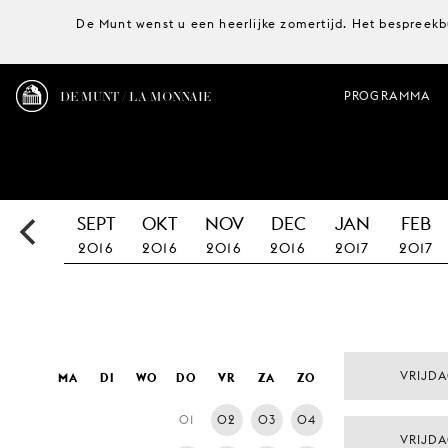
De Munt wenst u een heerlijke zomertijd. Het bespreekb
DE MUNT / LA MONNAIE
PROGRAMMA
SEPT
OKT
NOV
DEC
JAN
FEB
2016
2016
2016
2016
2017
2017
VRIJD
MA
DI
WO
DO
VR
ZA
ZO
01
02
03
04
VRIJD