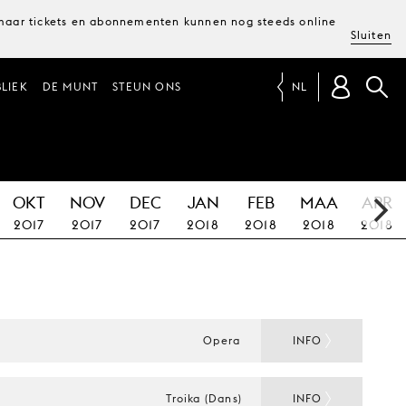
, maar tickets en abonnementen kunnen nog steeds online
Sluiten
LIEK
DE MUNT
STEUN ONS
NL
OKT
NOV
DEC
JAN
FEB
MAA
APR
2017
2017
2017
2018
2018
2018
2018
Opera
INFO
Troika (Dans)
INFO