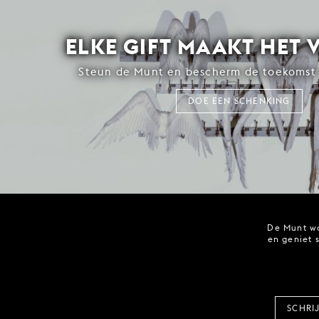
ELKE GIFT MAAKT HET 
Steun de Munt en bescherm de toekomst 
DOE EEN SCHENKING
De Munt wo
en geniet 
SCHRI