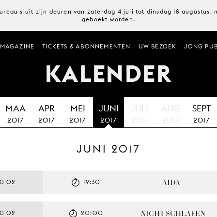
ureau sluit zijn deuren van zaterdag 4 juli tot dinsdag 18 augustus
geboekt worden.
MAGAZINE
TICKETS & ABONNEMENTEN
UW BEZOEK
JONG PUB
KALENDER
MAA
APR
MEI
JUNI
JULI
AUG
SEPT
2017
2017
2017
2017
2017
2017
2017
JUNI 2017
AIDA
AG 02
19:30
NICHT SCHLAFEN
AG 02
20:00