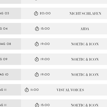
NICHT SCHLAFEN
AG 03
20:00
AIDA
G 04
15:00
NOETIC & ICON
DAG 08
19:00
NOETIC & ICON
AG 09
19:00
NOETIC & ICON
AG 10
19:00
VISUAL VOICES
G 11
11:00
NOETIC & ICON
G 11
15:00