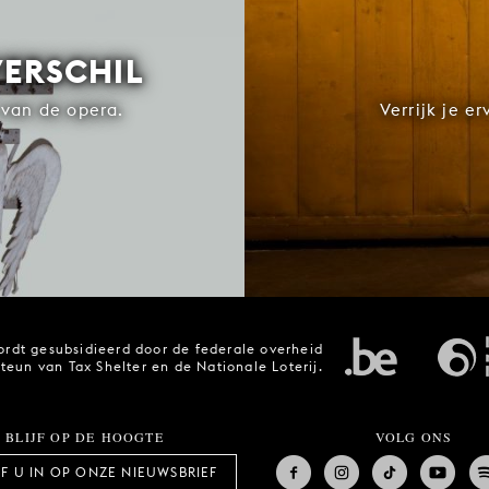
VERSCHIL
van de opera.
Verrijk je e
rdt gesubsidieerd door de federale overheid
steun van Tax Shelter en de Nationale Loterij.
BLIJF OP DE HOOGTE
VOLG ONS
JF U IN OP ONZE NIEUWSBRIEF