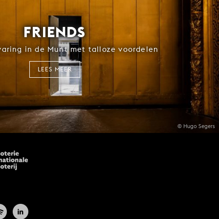
FRIENDS
rvaring in de Munt met talloze voordelen
LEES MEER
© Hugo Segers