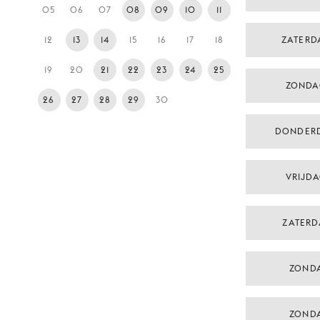
05
06
07
08
09
10
11
12
13
14
15
16
17
18
ZATERD
19
20
21
22
23
24
25
ZONDA
26
27
28
29
30
DONDER
VRIJD
ZATERD
ZONDA
ZONDA