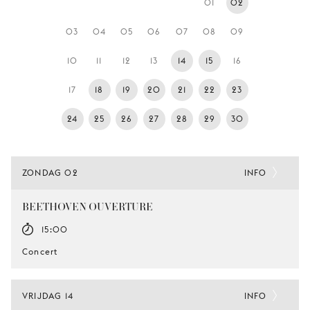
01
02
JONG
PUBLIEK
03
04
05
06
07
08
09
DE
10
11
12
13
14
15
16
MUNT
17
18
19
20
21
22
23
STEUN
ONS
24
25
26
27
28
29
30
ZONDAG 02
INFO
BEETHOVEN OUVERTURE
15:00
Concert
VRIJDAG 14
INFO