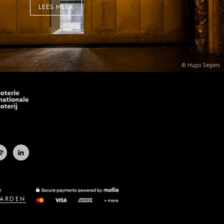
LEES MEER
© Hugo Segers
e
ARDEN