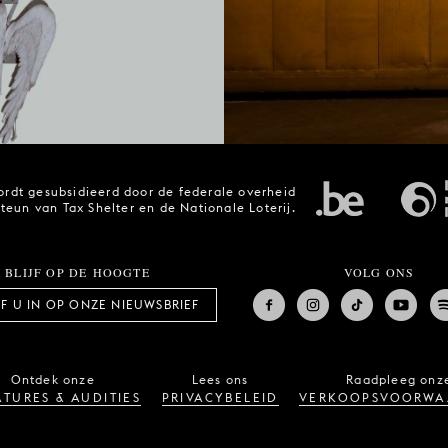
rdt gesubsidieerd door de federale overheid
steun van Tax Shelter en de Nationale Loterij.
BLIJF OP DE HOOGTE
VOLG ONS
JF U IN OP ONZE NIEUWSBRIEF
Ontdek onze
Lees ons
Raadpleeg onz
TURES & AUDITIES
PRIVACYBELEID
VERKOOPSVOORWA