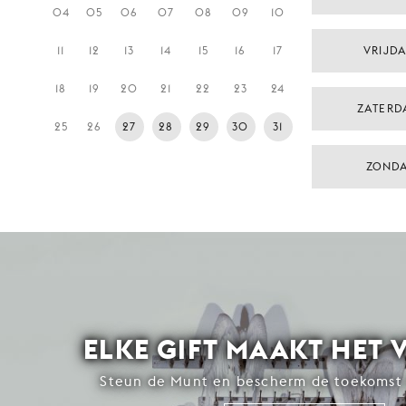
04
05
06
07
08
09
10
11
12
13
14
15
16
17
VRIJDA
18
19
20
21
22
23
24
ZATERD
25
26
27
28
29
30
31
ZONDA
ELKE GIFT MAAKT HET 
Steun de Munt en bescherm de toekomst 