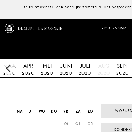
De Munt wenst u een heerlijke zomertijd. Het bespreekb
DE MUNT / LA MONNAIE
PROGRAMMA
MAA
APR
MEI
JUNI
JULI
AUG
SEPT
2020
2020
2020
2020
2020
2020
2020
WOENSD
MA
DI
WO
DO
VR
ZA
ZO
01
02
03
DONDER