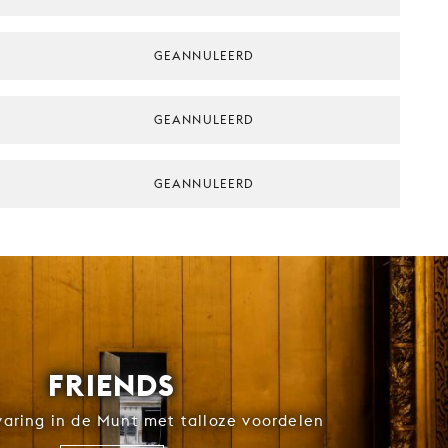
GEANNULEERD
GEANNULEERD
GEANNULEERD
FRIENDS
rvaring in de Munt met talloze voordelen