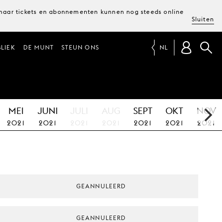
, maar tickets en abonnementen kunnen nog steeds online
Sluiten
LIEK
DE MUNT
STEUN ONS
NL
MEI
JUNI
JULI
AUG
SEPT
OKT
NOV
2021
2021
2021
2021
2021
2021
2021
GEANNULEERD
GEANNULEERD