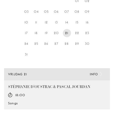
01
02
JONG
PUBLIEK
03
04
05
06
07
08
09
DE
10
11
12
13
14
15
16
MUNT
17
18
19
20
21
22
23
STEUN
ONS
24
25
26
27
28
29
30
31
VRIJDAG 21
INFO
STÉPHANIE D’OUSTRAC & PASCAL JOURDAN
18:00
Songs