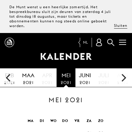
De Munt wenst u een heerlijke zomertijd. Het
bespreekbureau sluit zijn deuren van zaterdag 4 juli
tot dinsdag 18 augustus, maar tickets en
abonnementen kunnen nog steeds online geboekt
Sluiten
worden.
NL
KALENDER
PROGRAMMA
FEB
MAA
APR
MEI
JUNI
JULI
AUG
MAGAZINE
2021
2021
2021
2021
2021
2021
2021
MEI 2021
TICKETS &
ABONNEMENTEN
UW
MA
DI
WO
DO
VR
ZA
ZO
BEZOEK