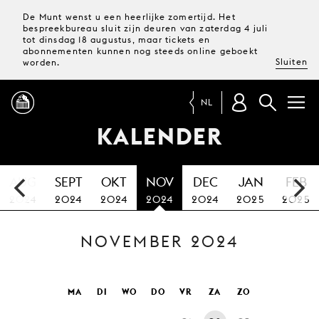
De Munt wenst u een heerlijke zomertijd. Het
bespreekbureau sluit zijn deuren van zaterdag 4 juli
tot dinsdag 18 augustus, maar tickets en
abonnementen kunnen nog steeds online geboekt
Sluiten
worden.
NL
KALENDER
PROGRAMMA
AUG
SEPT
OKT
NOV
DEC
JAN
FEB
MAGAZINE
2024
2024
2024
2024
2024
2025
2025
NOVEMBER 2024
TICKETS &
ABONNEMENTEN
UW
MA
DI
WO
DO
VR
ZA
ZO
BEZOEK