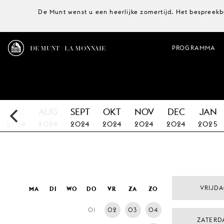
De Munt wenst u een heerlijke zomertijd. Het bespreekb
DE MUNT / LA MONNAIE
PROGRAMMA
JULI
AUG
SEPT
OKT
NOV
DEC
JAN
2024
2024
2024
2024
2024
2024
2025
VRIJD
MA
DI
WO
DO
VR
ZA
ZO
01
02
03
04
ZATERD