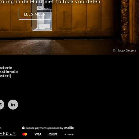
rvaring in de Munt met talloze voordelen
LEES MEER
© Hugo Segers
e
ARDEN