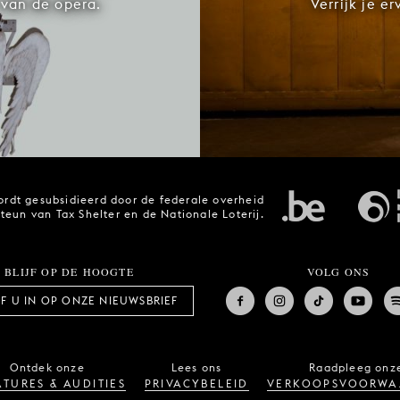
van de opera.
Verrijk je e
rdt gesubsidieerd door de federale overheid
steun van Tax Shelter en de Nationale Loterij.
BLIJF OP DE HOOGTE
VOLG ONS
JF U IN OP ONZE NIEUWSBRIEF
Ontdek onze
Lees ons
Raadpleeg onz
TURES & AUDITIES
PRIVACYBELEID
VERKOOPSVOORWA