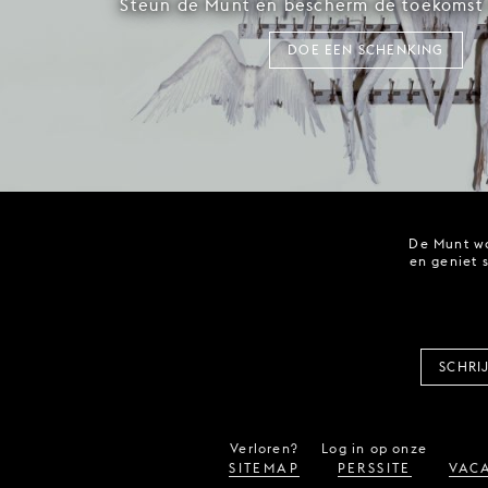
Steun de Munt en bescherm de toekomst 
DOE EEN SCHENKING
De Munt wo
en geniet 
SCHRI
Verloren?
Log in op onze
SITEMAP
PERSSITE
VACA