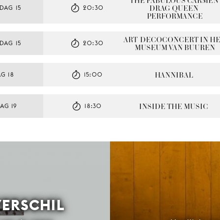
THE FABULOUS CARMEN 
DRAG QUEEN 
DAG 15
20:30
PERFORMANCE
ART-DECOCONCERT IN HE
DAG 15
20:30
MUSEUM VAN BUUREN
HANNIBAL
G 18
15:00
INSIDE THE MUSIC
AG 19
18:30
VERSCHIL