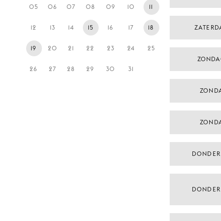
05
06
07
08
09
10
11
12
13
14
15
16
17
18
ZATERD
19
20
21
22
23
24
25
ZONDA
26
27
28
29
30
31
ZONDA
ZONDA
DONDER
DONDER