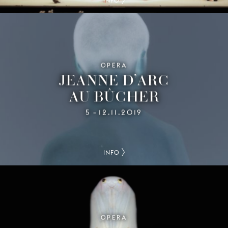
INFO
OPERA
JEANNE D’ARC
AU BÛCHER
5
12.11.2019
–
INFO
OPERA