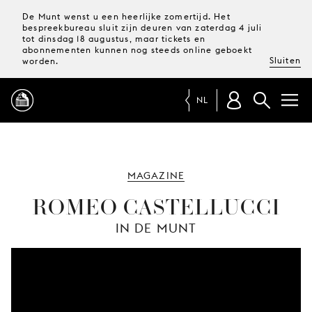
De Munt wenst u een heerlijke zomertijd. Het
bespreekbureau sluit zijn deuren van zaterdag 4 juli
tot dinsdag 18 augustus, maar tickets en
abonnementen kunnen nog steeds online geboekt
Sluiten
worden.
NL
PROGRAMMA
MAGAZINE
MAGAZINE
ROMEO CASTELLUCCI
IN DE MUNT
TICKETS &
ABONNEMENTEN
UW
BEZOEK