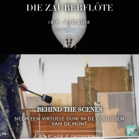
DIE ZAUBERFLÖTE
18.9
4.10.2018
–
INFO
BEHIND THE SCENES
NEEM EEN VIRTUELE DUIK IN DE COULISSEN
VAN DE MUNT
START HIER JE ONTDEKKING