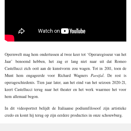
JONG
PUBLIEK
DE
MUNT
STEUN
ONS
Opernwelt mag hem ondertussen al twee keer tot ‘Operaregisseur van het
Jaar’ benoemd hebben, het zag er lang niet naar uit dat Romeo
Castellucci zich ooit aan de kunstvorm zou wagen. Tot in 2011, toen de
Munt hem engageerde voor Richard Wagners
Parsifal
. De rest is
operageschiedenis. Tien jaar later, aan het eind van het seizoen 2020-21,
keert Castellucci terug naar het theater en het werk waarmee het voor
hem allemaal begon.
In dit videoportret belijdt de Italiaanse podiumfilosoof zijn artistieke
credo en komt hij terug op zijn eerdere producties in onze schouwburg.