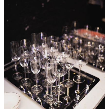
JONG
PUBLIEK
DE
MUNT
STEUN
ONS