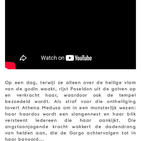
JONG
PUBLIEK
DE
MUNT
STEUN
ONS
Op een dag, terwijl ze alleen over de heilige vlam
van de godin waakt, rijst Poseidon uit de golven op
en verkracht haar, waardoor ook de tempel
bezoedeld wordt. Als straf voor die ontheiliging
tovert Athena Medusa om in een monsterlijk wezen:
haar haardos wordt een slangennest en haar blik
versteent iedereen die haar aankijkt. Die
angstaanjagende kracht wakkert de dadendrang
van helden aan, die de Gorgo achtervolgen tot in
haar banoord...