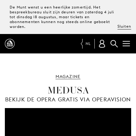
De Munt wenst u een heerlijke zomertijd. Het
bespreekbureau sluit zijn deuren van zaterdag 4 juli
tot dinsdag 18 augustus, maar tickets en
abonnementen kunnen nog steeds online geboekt
Sluiten
worden.
NL
PROGRAMMA
MAGAZINE
MAGAZINE
MEDUSA
BEKIJK DE OPERA GRATIS VIA OPERAVISION
TICKETS &
ABONNEMENTEN
UW
BEZOEK