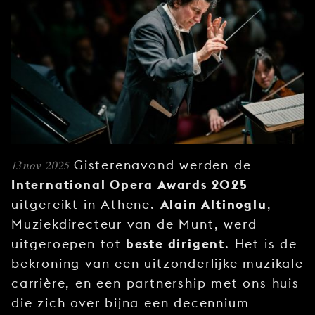
JONG
PUBLIEK
DE
MUNT
STEUN
ONS
13 nov 2025
Gisterenavond werden de
International Opera Awards 2025
Alain Altinoglu
uitgereikt in Athene.
,
Muziekdirecteur van de Munt, werd
beste dirigent
uitgeroepen tot
. Het is de
bekroning van een uitzonderlijke muzikale
carrière, en een partnership met ons huis
die zich over bijna een decennium