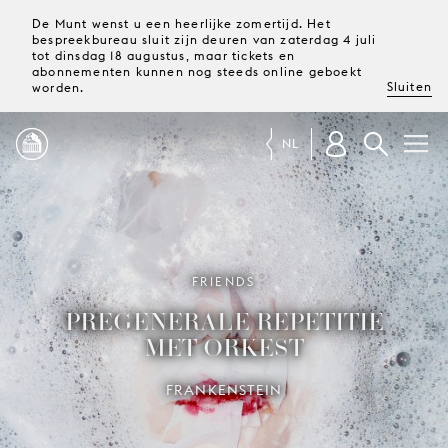
De Munt wenst u een heerlijke zomertijd. Het
bespreekbureau sluit zijn deuren van zaterdag 4 juli
tot dinsdag 18 augustus, maar tickets en
abonnementen kunnen nog steeds online geboekt
Sluiten
worden.
NL
PROGRAMMA
MAGAZINE
FRIENDS
PREGENERALE REPETITIE
TICKETS &
MET ORKEST
ABONNEMENTEN
FRANKENSTEIN
UW
BEZOEK