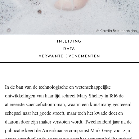
JONG
PUBLIEK
DE
MUNT
© Klavdia Balampanidou
INLEIDING
STEUN
DATA
ONS
VERWANTE EVENEMENTEN
In de ban van de technologische en wetenschappelijke
ontwikkelingen van haar tijd schreef Mary Shelley in 1816 de
allereerste sciencefictionroman, waarin een kunstmatig gecreëerd
schepsel naar het goede streeft, maar toch het kwade doet en
daarom door zijn maker verstoten wordt. Tweehonderd jaar na de
publicatie keert de Amerikaanse componist Mark Grey voor zijn
eerste avondvullende opera terug naar het oorspronkelijke verhaal.