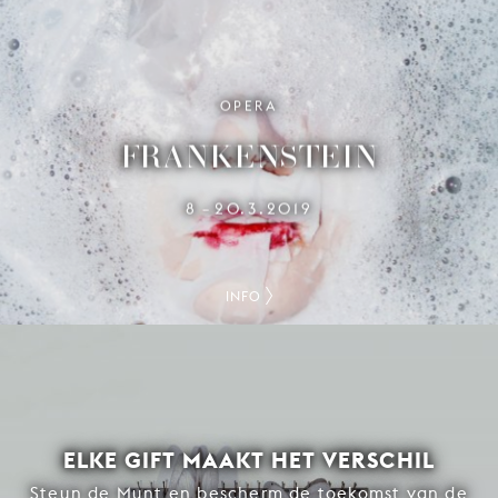
OPERA
FRANKENSTEIN
8
20.3.2019
–
INFO
ELKE GIFT MAAKT HET VERSCHIL
Steun de Munt en bescherm de toekomst van de